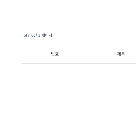
Total 0건
1 페이지
번호
제목